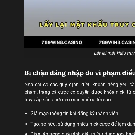
Lấy lại mật khẩu tru
Bị chặn đăng nhập do vi phạm đi
Nhà cái có các quy định, điều khoản riêng yêu cầ
phạm, trang cá cược có quyền được khóa nick, từ 
truy cập sân chơi nếu mắc những lỗi sau:
Giả mạo thông tin khi đăng ký thành viên.
Tạo, sở hữu, sử dụng nhiều nick cược để lạm dụ
Gian lận trong quá trình giải trí (sử dụng tool ha