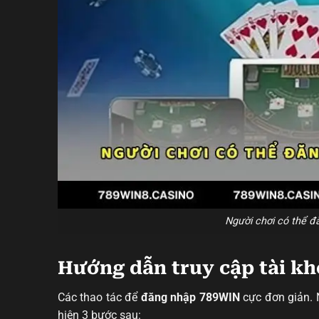
Người chơi có thể đ
Hướng dẫn truy cập tài kh
Các thao tác để
đăng nhập 789WIN
cực đơn giản. N
hiện 3 bước sau: