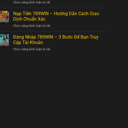
Chức năng bình luận bị tắt
ở
Tỷ
Cực
Rút
Bí
Nổ,
Tiền
Nạp Tiền 789WIN – Hướng Dẫn Cách Giao
Mật
Jackpot
789WIN
Phát
Dịch Chuẩn Xác
Khủng
–
Ngẫu
Chức năng bình luận bị tắt
ở
3
Nhiên
Nạp
Bước
Tiền
Đăng Nhập 789WIN – 3 Bước Để Bạn Truy
Để
789WIN
Chuyển
Cập Tài Khoản
–
Thưởng
Chức năng bình luận bị tắt
ở
Hướng
Về
Đăng
Dẫn
Ngân
Nhập
Cách
Hàng
789WIN
Giao
–
Dịch
3
Chuẩn
Bước
Xác
Để
Bạn
Truy
Cập
Tài
Khoản