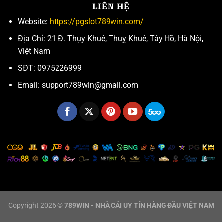
LIÊN HỆ
Website:
https://pgslot789win.com/
Địa Chỉ:
21 Đ. Thụy Khuê, Thuỵ Khuê, Tây Hồ, Hà Nội,
Việt Nam
SĐT: 0975226999
Email:
support789win@gmail.com
Copyright 2026 ©
789WIN - NHÀ CÁI UY TÍN HÀNG ĐẦU VIỆT NAM