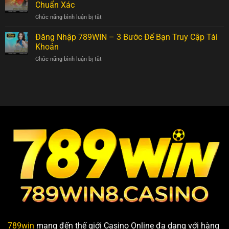
789WIN
Phát
Chuẩn Xác
Jackpot
–
Ngẫu
Khủng
Chức năng bình luận bị tắt
ở
3
Nhiên
Nạp
Bước
Tiền
Đăng Nhập 789WIN – 3 Bước Để Bạn Truy Cập Tài
Để
789WIN
Chuyển
Khoản
–
Thưởng
Chức năng bình luận bị tắt
ở
Hướng
Về
Đăng
Dẫn
Ngân
Nhập
Cách
Hàng
789WIN
Giao
–
Dịch
3
Chuẩn
Bước
Xác
Để
Bạn
Truy
Cập
Tài
Khoản
789win
mang đến thế giới Casino Online đa dạng với hàng