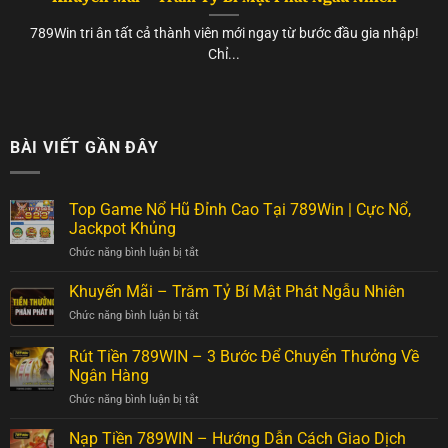
789Win tri ân tất cả thành viên mới ngay từ bước đầu gia nhập!
Chỉ...
BÀI VIẾT GẦN ĐÂY
Top Game Nổ Hũ Đỉnh Cao Tại 789Win | Cực Nổ,
Jackpot Khủng
Chức năng bình luận bị tắt
ở
Top
Game
Khuyến Mãi – Trăm Tỷ Bí Mật Phát Ngẫu Nhiên
Nổ
Chức năng bình luận bị tắt
ở
Hũ
Khuyến
Đỉnh
Mãi
Rút Tiền 789WIN – 3 Bước Để Chuyển Thưởng Về
Cao
–
Tại
Ngân Hàng
Trăm
789Win
Chức năng bình luận bị tắt
ở
Tỷ
|
Rút
Bí
Cực
Tiền
Mật
Nạp Tiền 789WIN – Hướng Dẫn Cách Giao Dịch
Nổ,